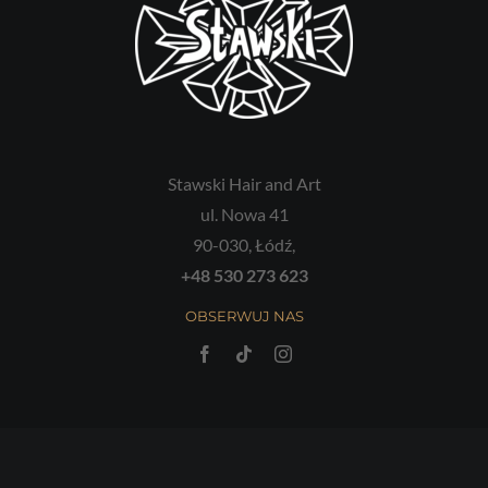
Stawski Hair and Art
ul. Nowa 41
90-030, Łódź,
+48 530 273 623
OBSERWUJ NAS