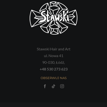
Stawski Hair and Art
ul. Nowa 41
90-030, Łódź,
+48 530 273 623
OBSERWUJ NAS