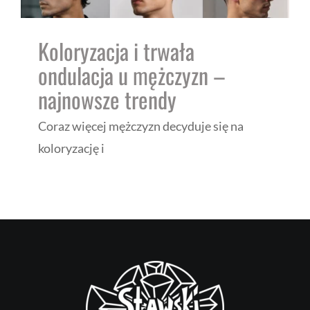
Koloryzacja i trwała
ondulacja u mężczyzn –
najnowsze trendy
Coraz więcej mężczyzn decyduje się na
koloryzację i