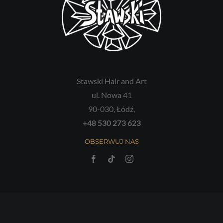
Stawski Hair and Art
ul. Nowa 41
90-030, Łódź,
+48 530 273 623
OBSERWUJ NAS